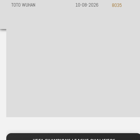
TOTO WUHAN
10-08-2026
8035