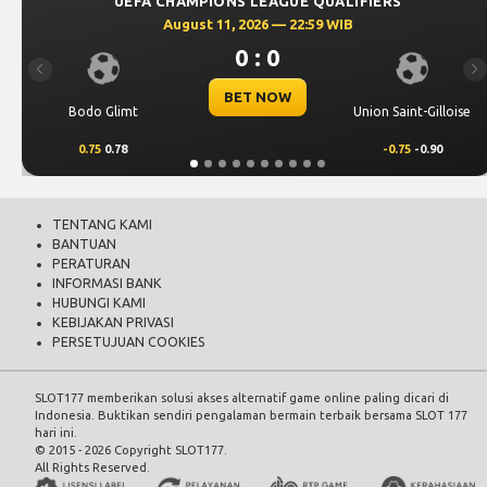
EFA CHAMPIONS LEAGUE QUALIFIERS
UEF
August 11, 2026 — 22:59 WIB
0 : 0
Previous
Ne
BET NOW
mt
Union Saint-Gilloise
Kairat Almaty (
-0.75
-0.90
0.00
0.82
TENTANG KAMI
BANTUAN
PERATURAN
INFORMASI BANK
HUBUNGI KAMI
KEBIJAKAN PRIVASI
PERSETUJUAN COOKIES
SLOT177
memberikan solusi akses alternatif game online paling dicari di
Indonesia. Buktikan sendiri pengalaman bermain terbaik bersama
SLOT 177
hari ini.
© 2015 - 2026 Copyright SLOT177.
All Rights Reserved.