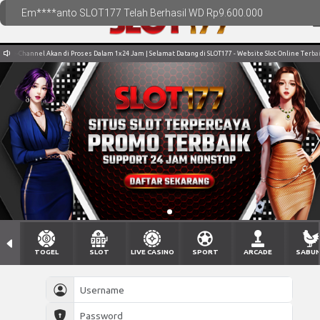
Em****anto SLOT177 Telah Berhasil WD Rp9.600.000
 e-Channel Akan di Proses Dalam 1x24 Jam | Selamat Datang di SLOT177 - Website Slot Online Terbaik, 
TOGEL
SLOT
LIVE CASINO
SPORT
ARCADE
SABU